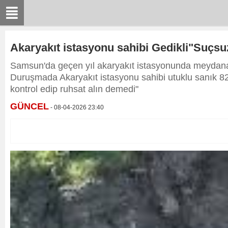
Akaryakıt istasyonu sahibi Gedikli"Suçsu
Samsun'da geçen yıl akaryakıt istasyonunda meydana ge
Duruşmada Akaryakıt istasyonu sahibi utuklu sanık 8
kontrol edip ruhsat alın demedi"
GÜNCEL
- 08-04-2026 23:40