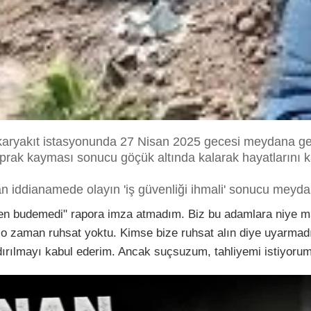
karyakıt istasyonunda 27 Nisan 2025 gecesi meydana ge
toprak kayması sonucu göçük altında kalarak hayatlarını 
 iddianamede olayın 'iş güvenliği ihmali' sonucu meyda
en budemedi" rapora imza atmadım. Biz bu adamlara niye maa
a o zaman ruhsat yoktu. Kimse bize ruhsat alın diye uyarmadı
rılmayı kabul ederim. Ancak suçsuzum, tahliyemi istiyorum 