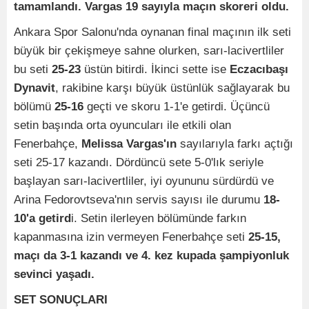
tamamlandı. Vargas 19 sayıyla maçın skoreri oldu.
Ankara Spor Salonu'nda oynanan final maçının ilk seti
büyük bir çekişmeye sahne olurken, sarı-lacivertliler
bu seti
25-23
üstün bitirdi. İkinci sette ise
Eczacıbaşı
Dynavit
, rakibine karşı büyük üstünlük sağlayarak bu
bölümü
25-16
geçti ve skoru 1-1'e getirdi. Üçüncü
setin başında orta oyuncuları ile etkili olan
Fenerbahçe,
Melissa Vargas'ın
sayılarıyla farkı açtığı
seti 25-17 kazandı. Dördüncü sete 5-0'lık seriyle
başlayan sarı-lacivertliler, iyi oyununu sürdürdü ve
Arina Fedorovtseva'nın servis sayısı ile durumu
18-
10'a getird
i. Setin ilerleyen bölümünde farkın
kapanmasına izin vermeyen Fenerbahçe seti
25-15,
maçı da 3-1 kazandı ve 4. kez kupada şampiyonluk
sevinci yaşadı.
SET SONUÇLARI