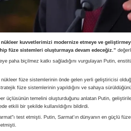
ik nükleer kuvvetlerimizi modernize etmeye ve geliştirm
sahip füze sistemleri oluşturmaya devam edeceğiz.”
değerl
e paha biçilmez katkı sağladığını vurgulayan Putin, enstitü
 nükleer füze sistemlerinin önde gelen yerli geliştiricisi ol
tratejik füze sistemlerinin yapıldığını ve sahaya sürüldüğünü
r üçlüsünün temelini oluşturduğunu anlatan Putin, geliştiril
etkili bir şekilde kullanıldığını bildirdi.
armat"ı test etmişti. Putin, Sarmat’ın dünyanın en güçlü füz
 etmişti.