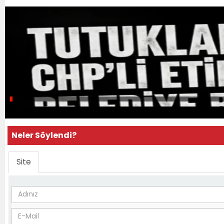
Neler Söylendi?
Site