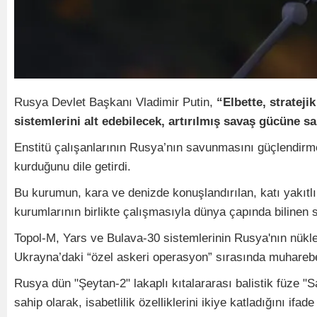
Rusya Devlet Başkanı Vladimir Putin,
“Elbette, stratej
sistemlerini alt edebilecek, artırılmış savaş gücüne 
Enstitü çalışanlarının Rusya’nın savunmasını güçlendirmey
kurduğunu dile getirdi.
Bu kurumun, kara ve denizde konuşlandırılan, katı yakıtlı
kurumlarının birlikte çalışmasıyla dünya çapında bilinen s
Topol-M, Yars ve Bulava-30 sistemlerinin Rusya'nın nüklee
Ukrayna’daki “özel askeri operasyon” sırasında muharebede 
Rusya dün "Şeytan-2" lakaplı kıtalararası balistik füze "S
sahip olarak, isabetlilik özelliklerini ikiye katladığını ifade