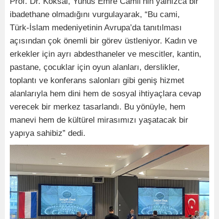
Prof. Dr. Köksal, Yunus Emre Camii’nin yalnızca bir
ibadethane olmadığını vurgulayarak, “Bu cami,
Türk-İslam medeniyetinin Avrupa’da tanıtılması
açısından çok önemli bir görev üstleniyor. Kadın ve
erkekler için ayrı abdesthaneler ve mescitler, kantin,
pastane, çocuklar için oyun alanları, derslikler,
toplantı ve konferans salonları gibi geniş hizmet
alanlarıyla hem dini hem de sosyal ihtiyaçlara cevap
verecek bir merkez tasarlandı. Bu yönüyle, hem
manevi hem de kültürel mirasımızı yaşatacak bir
yapıya sahibiz” dedi.