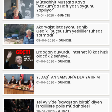
Müteahhit Mustafa Kaya
"Atakum'da Hafriyat Soygunu
Yapılıyor"
13-04-2026 -
GÜNCEL
Akaryakıt istasyonu sahibi
Gedikli"Suçsuzum yetkililer ruhsat
sormadı"
08-04-2026 -
GÜNCEL
Erdoğan duyurdu internet 10 kat hızlı
olacak 2 seneye...
01-04-2026 -
GÜNCEL
YEDAŞ'TAN SAMSUN'A DEV YATIRIM
01-04-2026 -
GÜNCEL
Tel Aviv'de "savaştan bıktık" diyen
İsraillilere polis müdahalesi
28-03-2026 -
GÜNCEL