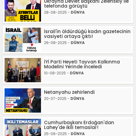
Ukrayna Devlet Başkanı Zelenskiy ile
telefonda görüştü
28-08-2025 -
DÜNYA
İsrail'in öldürdüğü kadın gazetecinin
vasiyeti ortaya çıktı!
26-08-2025 -
DÜNYA
İYİ Parti Heyeti Tayvan Kalkınma
Modelini Yerinde İnceledi
10-08-2025 -
DÜNYA
Netanyahu zehirlendi
20-07-2025 -
DÜNYA
Cumhurbaşkanı Erdoğan'dan
Lahey'de ikili temaslar!
25-06-2025 -
DÜNYA