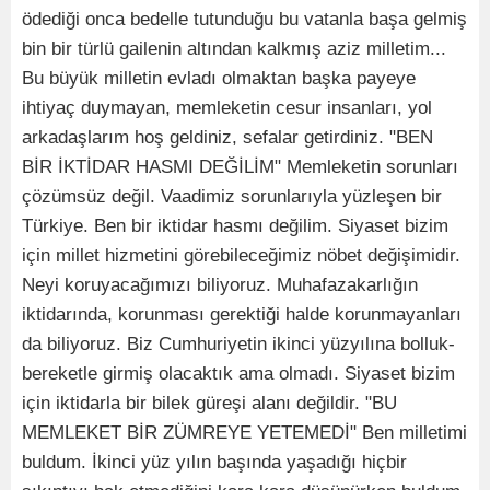
ödediği onca bedelle tutunduğu bu vatanla başa gelmiş
bin bir türlü gailenin altından kalkmış aziz milletim...
Bu büyük milletin evladı olmaktan başka payeye
ihtiyaç duymayan, memleketin cesur insanları, yol
arkadaşlarım hoş geldiniz, sefalar getirdiniz. "BEN
BİR İKTİDAR HASMI DEĞİLİM" Memleketin sorunları
çözümsüz değil. Vaadimiz sorunlarıyla yüzleşen bir
Türkiye. Ben bir iktidar hasmı değilim. Siyaset bizim
için millet hizmetini görebileceğimiz nöbet değişimidir.
Neyi koruyacağımızı biliyoruz. Muhafazakarlığın
iktidarında, korunması gerektiği halde korunmayanları
da biliyoruz. Biz Cumhuriyetin ikinci yüzyılına bolluk-
bereketle girmiş olacaktık ama olmadı. Siyaset bizim
için iktidarla bir bilek güreşi alanı değildir. "BU
MEMLEKET BİR ZÜMREYE YETEMEDİ" Ben milletimi
buldum. İkinci yüz yılın başında yaşadığı hiçbir