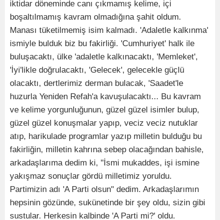
iktidar döneminde canı çıkmamış kelime, içi
boşaltılmamış kavram olmadığına şahit oldum.
Manası tüketilmemiş isim kalmadı. 'Adaletle kalkınma'
ismiyle bulduk biz bu fakirliği. 'Cumhuriyet' halk ile
buluşacaktı, ülke 'adaletle kalkınacaktı, 'Memleket',
'İyi'likle doğrulacaktı, 'Gelecek', gelecekle güçlü
olacaktı, dertlerimiz derman bulacak, 'Saadet'le
huzurla Yeniden Refah'a kavuşulacaktı... Bu kavram
ve kelime yorgunluğunun, güzel güzel isimler bulup,
güzel güzel konuşmalar yapıp, veciz veciz nutuklar
atıp, harikulade programlar yazıp milletin bulduğu bu
fakirliğin, milletin kahrına sebep olacağından bahisle,
arkadaşlarıma dedim ki, "İsmi mukaddes, işi ismine
yakışmaz sonuçlar gördü milletimiz yoruldu.
Partimizin adı 'A Parti olsun" dedim. Arkadaşlarımın
hepsinin gözünde, sukünetinde bir şey oldu, sizin gibi
sustular. Herkesin kalbinde 'A Parti mi?' oldu.