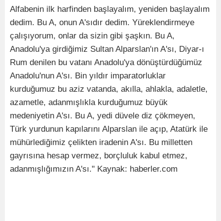
Alfabenin ilk harfinden başlayalım, yeniden başlayalım
dedim. Bu A, onun A'sıdır dedim. Yüreklendirmeye
çalışıyorum, onlar da sizin gibi şaşkın. Bu A,
Anadolu'ya girdiğimiz Sultan Alparslan'ın A'sı, Diyar-ı
Rum denilen bu vatanı Anadolu'ya dönüştürdüğümüz
Anadolu'nun A'sı. Bin yıldır imparatorluklar
kurduğumuz bu aziz vatanda, akılla, ahlakla, adaletle,
azametle, adanmışlıkla kurduğumuz büyük
medeniyetin A'sı. Bu A, yedi düvele diz çökmeyen,
Türk yurdunun kapılarını Alparslan ile açıp, Atatürk ile
mühürlediğimiz çelikten iradenin A'sı. Bu milletten
gayrısına hesap vermez, borçluluk kabul etmez,
adanmışlığımızın A'sı." Kaynak: haberler.com