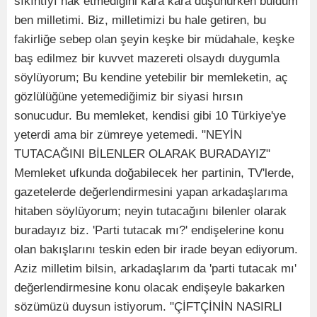
sıkıntıyı hak etmediğini kara kara düşünürken buldum
ben milletimi. Biz, milletimizi bu hale getiren, bu
fakirliğe sebep olan şeyin keşke bir müdahale, keşke
baş edilmez bir kuvvet mazereti olsaydı duygumla
söylüyorum; Bu kendine yetebilir bir memleketin, aç
gözlülüğüne yetemediğimiz bir siyasi hırsın
sonucudur. Bu memleket, kendisi gibi 10 Türkiye'ye
yeterdi ama bir zümreye yetemedi. "NEYİN
TUTACAĞINI BİLENLER OLARAK BURADAYIZ"
Memleket ufkunda doğabilecek her partinin, TV'lerde,
gazetelerde değerlendirmesini yapan arkadaşlarıma
hitaben söylüyorum; neyin tutacağını bilenler olarak
buradayız biz. 'Parti tutacak mı?' endişelerine konu
olan bakışlarını teskin eden bir irade beyan ediyorum.
Aziz milletim bilsin, arkadaşlarım da 'parti tutacak mı'
değerlendirmesine konu olacak endişeyle bakarken
sözümüzü duysun istiyorum. "ÇİFTÇİNİN NASIRLI