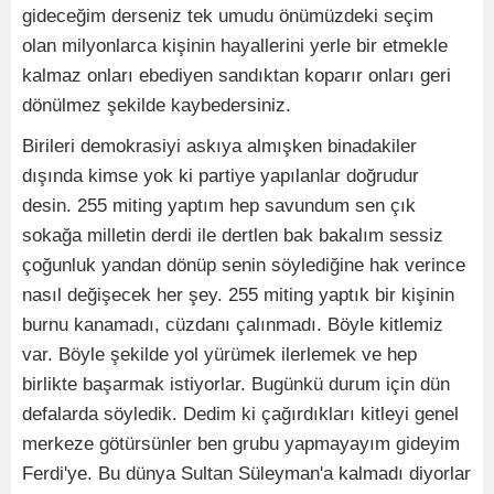
gideceğim derseniz tek umudu önümüzdeki seçim
olan milyonlarca kişinin hayallerini yerle bir etmekle
kalmaz onları ebediyen sandıktan koparır onları geri
dönülmez şekilde kaybedersiniz.
Birileri demokrasiyi askıya almışken binadakiler
dışında kimse yok ki partiye yapılanlar doğrudur
desin. 255 miting yaptım hep savundum sen çık
sokağa milletin derdi ile dertlen bak bakalım sessiz
çoğunluk yandan dönüp senin söylediğine hak verince
nasıl değişecek her şey. 255 miting yaptık bir kişinin
burnu kanamadı, cüzdanı çalınmadı. Böyle kitlemiz
var. Böyle şekilde yol yürümek ilerlemek ve hep
birlikte başarmak istiyorlar. Bugünkü durum için dün
defalarda söyledik. Dedim ki çağırdıkları kitleyi genel
merkeze götürsünler ben grubu yapmayayım gideyim
Ferdi'ye. Bu dünya Sultan Süleyman'a kalmadı diyorlar