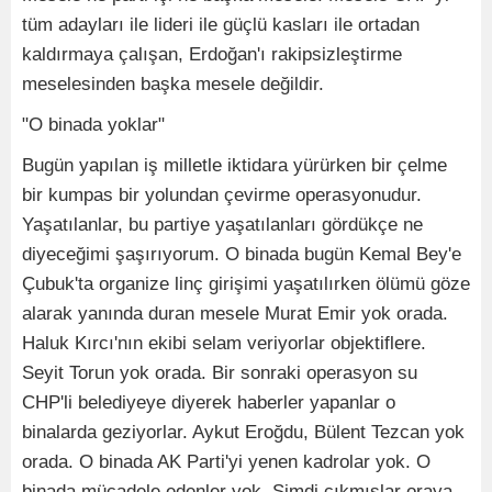
tüm adayları ile lideri ile güçlü kasları ile ortadan
kaldırmaya çalışan, Erdoğan'ı rakipsizleştirme
meselesinden başka mesele değildir.
"O binada yoklar"
Bugün yapılan iş milletle iktidara yürürken bir çelme
bir kumpas bir yolundan çevirme operasyonudur.
Yaşatılanlar, bu partiye yaşatılanları gördükçe ne
diyeceğimi şaşırıyorum. O binada bugün Kemal Bey'e
Çubuk'ta organize linç girişimi yaşatılırken ölümü göze
alarak yanında duran mesele Murat Emir yok orada.
Haluk Kırcı'nın ekibi selam veriyorlar objektiflere.
Seyit Torun yok orada. Bir sonraki operasyon su
CHP'li belediyeye diyerek haberler yapanlar o
binalarda geziyorlar. Aykut Eroğdu, Bülent Tezcan yok
orada. O binada AK Parti'yi yenen kadrolar yok. O
binada mücadele edenler yok. Şimdi çıkmışlar oraya