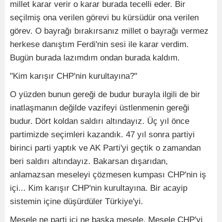
millet karar verir o karar burada tecelli eder. Bir
seçilmiş ona verilen görevi bu kürsüdür ona verilen
görev. O bayrağı bırakırsanız millet o bayrağı vermez
herkese danıştım Ferdi'nin sesi ile karar verdim.
Bugün burada lazımdım ondan burada kaldım.
"Kim karışır CHP'nin kurultayına?"
O yüzden bunun gereği de budur burayla ilgili de bir
inatlaşmanın değilde vazifeyi üstlenmenin gereği
budur. Dört koldan saldırı altındayız. Üç yıl önce
partimizde seçimleri kazandık. 47 yıl sonra partiyi
birinci parti yaptık ve AK Parti'yi geçtik o zamandan
beri saldırı altındayız. Bakarsan dışarıdan,
anlamazsan meseleyi çözmesen kumpası CHP'nin iş
içi... Kim karışır CHP'nin kurultayına. Bir acayip
sistemin içine düşürdüler Türkiye'yi.
Mesele ne parti içi ne başka mesele. Mesele CHP'yi