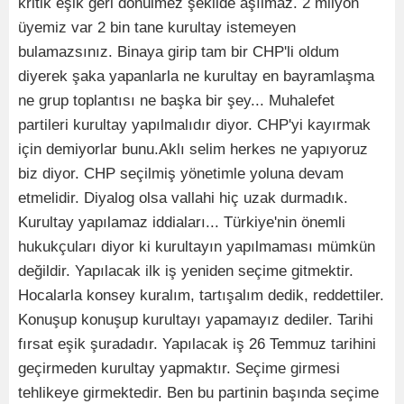
kritik eşik geri dönülmez şekilde aşılmaz. 2 milyon
üyemiz var 2 bin tane kurultay istemeyen
bulamazsınız. Binaya girip tam bir CHP'li oldum
diyerek şaka yapanlarla ne kurultay en bayramlaşma
ne grup toplantısı ne başka bir şey... Muhalefet
partileri kurultay yapılmalıdır diyor. CHP'yi kayırmak
için demiyorlar bunu.Aklı selim herkes ne yapıyoruz
biz diyor. CHP seçilmiş yönetimle yoluna devam
etmelidir. Diyalog olsa vallahi hiç uzak durmadık.
Kurultay yapılamaz iddiaları... Türkiye'nin önemli
hukukçuları diyor ki kurultayın yapılmaması mümkün
değildir. Yapılacak ilk iş yeniden seçime gitmektir.
Hocalarla konsey kuralım, tartışalım dedik, reddettiler.
Konuşup konuşup kurultayı yapamayız dediler. Tarihi
fırsat eşik şuradadır. Yapılacak iş 26 Temmuz tarihini
geçirmeden kurultay yapmaktır. Seçime girmesi
tehlikeye girmektedir. Ben bu partinin başında seçime