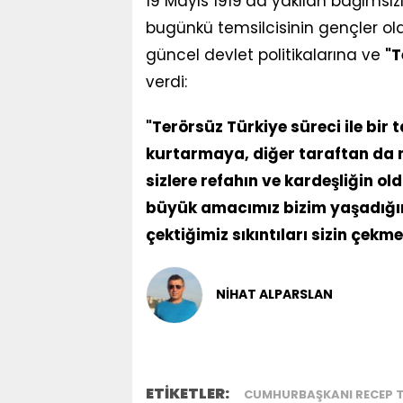
19 Mayıs 1919’da yakılan bağımsız
bugünkü temsilcisinin gençler o
güncel devlet politikalarına ve
"T
verdi:
"Terörsüz Türkiye süreci ile bir 
kurtarmaya, diğer taraftan da mi
sizlere refahın ve kardeşliğin ol
büyük amacımız bizim yaşadığım
çektiğimiz sıkıntıları sizin çekm
NİHAT ALPARSLAN
ETİKETLER:
CUMHURBAŞKANI RECEP 