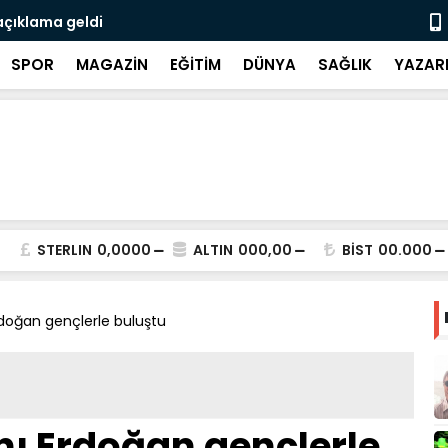
açıklama geldi
3 CHP'li be
SPOR
MAGAZİN
EĞİTİM
DÜNYA
SAĞLIK
YAZAR
STERLIN
0,0000
ALTIN
000,00
BİST
00.000
doğan gençlerle buluştu
 Erdoğan gençlerle