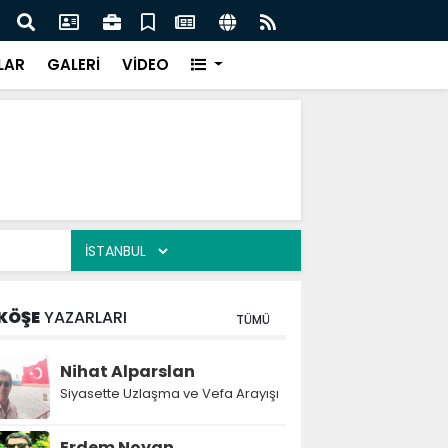
lediye başkanı daha AK Parti'ye katıldı:
Atak
LAR
GALERİ
VİDEO
KÖŞE
YAZARLARI
TÜMÜ
Nihat Alparslan
Siyasette Uzlaşma ve Vefa Arayışı
Erdem Noyan