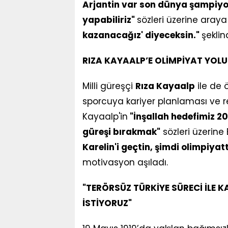
Arjantin var son dünya şampiyon
yapabiliriz"
sözleri üzerine aray
kazanacağız' diyeceksin."
şekli
RIZA KAYAALP’E OLİMPİYAT YOLU
Milli güreşçi
Rıza Kayaalp
ile de 
sporcuya kariyer planlaması ve re
Kayaalp'in
"İnşallah hedefimiz 2
güreşi bırakmak"
sözleri üzerin
Karelin'i geçtin, şimdi olimpiya
motivasyon aşıladı.
"TERÖRSÜZ TÜRKİYE SÜRECİ İLE K
İSTİYORUZ"