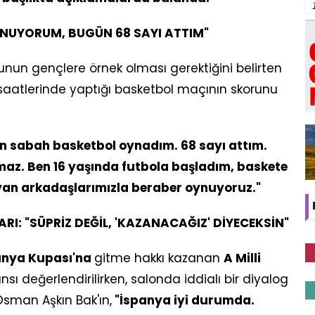
NUYORUM, BUGÜN 68 SAYI ATTIM"
bunun gençlere örnek olması gerektiğini belirten
atlerinde yaptığı basketbol maçının skorunu
sabah basketbol oynadım. 68 sayı attım.
maz. Ben 16 yaşında futbola başladım, baskete
an arkadaşlarımızla beraber oynuyoruz."
I: "SÜPRİZ DEĞİL, 'KAZANACAĞIZ' DİYECEKSİN"
ünya Kupası'na
gitme hakkı kazanan
A Milli
sı değerlendirilirken, salonda iddialı bir diyalog
Osman Aşkın Bak'ın,
"İspanya iyi durumda.