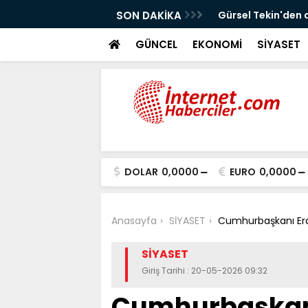
!
SON DAKİKA
Gürsel Tekin'den 
GÜNCEL
EKONOMİ
SİYASET
DOLAR
0,0000
EURO
0,0000
Anasayfa
SİYASET
Cumhurbaşkanı Er
SİYASET
Giriş Tarihi : 20-05-2026 09:32
Cumhurbaşkanı