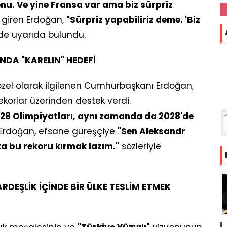
u. Ve yine Fransa var ama biz sürpriz
a giren Erdoğan,
"Sürpriz yapabiliriz deme. 'Biz
nde uyarıda bulundu.
NDA "KARELIN" HEDEFİ
özel olarak ilgilenen Cumhurbaşkanı Erdoğan,
korlar üzerinden destek verdi.
028 Olimpiyatları, aynı zamanda da 2028'de
e Erdoğan, efsane güreşçiye
"Sen Aleksandr
tta bu rekoru kırmak lazım."
sözleriyle
ARDEŞLİK İÇİNDE BİR ÜLKE TESLİM ETMEK