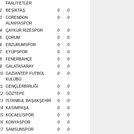
FAALİYETLER
2
BEŞİKTAŞ
0
0
3
CORENDON
0
0
ALANYASPOR
4
ÇAYKUR RİZESPOR
0
0
5
ÇORUM
0
0
6
ERZURUMSPOR
0
0
7
EYÜPSPOR
0
0
8
FENERBAHÇE
0
0
9
GALATASARAY
0
0
10
GAZİANTEP FUTBOL
0
0
KULÜBÜ
11
GENÇLERBİRLİĞİ
0
0
12
GÖZTEPE
0
0
13
İSTANBUL BAŞAKŞEHİR
0
0
14
KASIMPAŞA
0
0
15
KOCAELİSPOR
0
0
16
KONYASPOR
0
0
17
SAMSUNSPOR
0
0