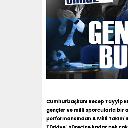
Cumhurbaşkanı Recep Tayyip Erd
gençler ve milli sporcularla bi
performansından A Milli Takım'ı
Türkiye" sürecine kadar pek ço