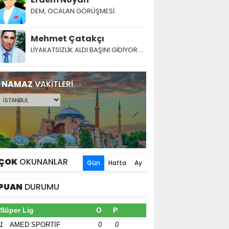
DEM, OCALAN GÖRÜŞMESİ.
Mehmet Çatakçı
LİYAKATSİZLİK ALDI BAŞINI GİDİYOR....
NAMAZ
VAKİTLERİ
ÇOK
OKUNANLAR
Gün
Hafta
Ay
PUAN
DURUMU
Süper Lig
O
P
1
AMED SPORTİF
0
0