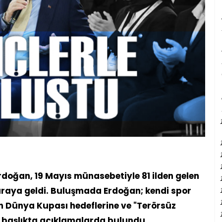
oğan, 19 Mayıs münasebetiyle 81 ilden gelen
r araya geldi. Buluşmada Erdoğan; kendi spor
n Dünya Kupası hedeflerine ve "Terörsüz
k başlıkta açıklamalarda bulundu.