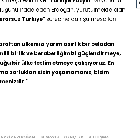
lık meşalesinin ve
"Türkiye Yüzyılı"
vizyonunun
lduğunu ifade eden Erdoğan, yürütülmekte olan
erörsüz Türkiye"
sürecine dair şu mesajları
taraftan ülkemizi yarım asırlık bir beladan
lli birlik ve beraberliğimizi güçlendirmeye,
duğu bir ülke teslim etmeye çalışıyoruz. En
ız zorlukları sizin yaşamamanız, bizim
emenizdir."
TAYYIP ERDOĞAN
19 MAYIS
GENÇLER
BULUŞMA