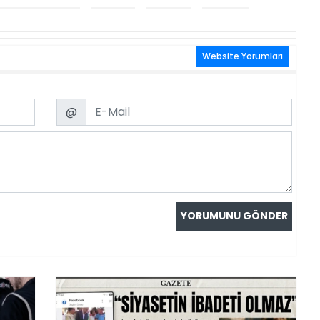
Website Yorumları
Email
@