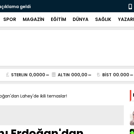
açıklama geldi
3 CHP'li be
SPOR
MAGAZİN
EĞİTİM
DÜNYA
SAĞLIK
YAZAR
STERLIN
0,0000
ALTIN
000,00
BİST
00.000
an'dan Lahey'de ikili temaslar!
ı Erdoğan'dan