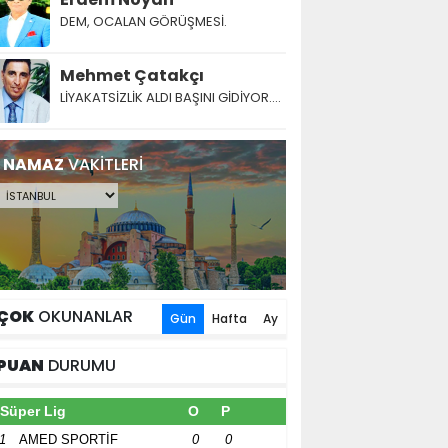
DEM, OCALAN GÖRÜŞMESİ.
Mehmet Çatakçı
LİYAKATSİZLİK ALDI BAŞINI GİDİYOR....
NAMAZ
VAKİTLERİ
ÇOK
OKUNANLAR
Gün
Hafta
Ay
PUAN
DURUMU
Süper Lig
O
P
1
AMED SPORTİF
0
0