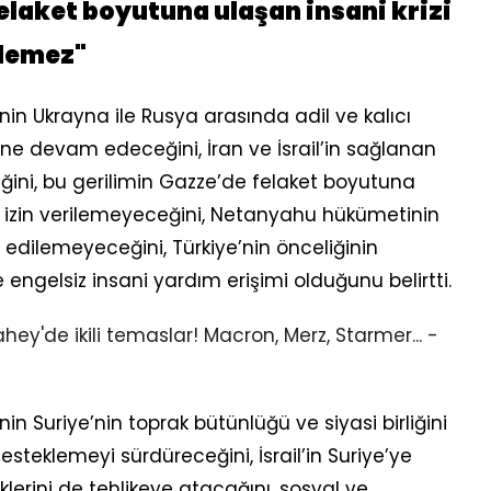
elaket boyutuna ulaşan insani krizi
ilemez"
in Ukrayna ile Rusya arasında adil ve kalıcı
rine devam edeceğini, İran ve İsrail’in sağlanan
ğini, bu gerilimin Gazze’de felaket boyutuna
a izin verilemeyeceğini, Netanyahu hükümetinin
bul edilemeyeceğini, Türkiye’nin önceliğinin
e engelsiz insani yardım erişimi olduğunu belirtti.
n Suriye’nin toprak bütünlüğü ve siyasi birliğini
steklemeyi sürdüreceğini, İsrail’in Suriye’ye
iklerini de tehlikeye atacağını, sosyal ve