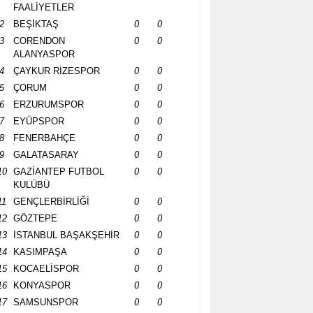
FAALİYETLER
2
BEŞİKTAŞ
0
0
3
CORENDON
0
0
ALANYASPOR
4
ÇAYKUR RİZESPOR
0
0
5
ÇORUM
0
0
6
ERZURUMSPOR
0
0
7
EYÜPSPOR
0
0
8
FENERBAHÇE
0
0
9
GALATASARAY
0
0
10
GAZİANTEP FUTBOL
0
0
KULÜBÜ
11
GENÇLERBİRLİĞİ
0
0
12
GÖZTEPE
0
0
13
İSTANBUL BAŞAKŞEHİR
0
0
14
KASIMPAŞA
0
0
15
KOCAELİSPOR
0
0
16
KONYASPOR
0
0
17
SAMSUNSPOR
0
0