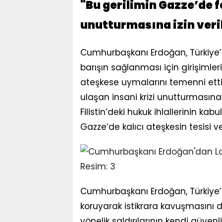
"Bu gerilimin Gazze’de f
unutturmasına izin ver
Cumhurbaşkanı Erdoğan, Türkiye’n
barışın sağlanması için girişimle
ateşkese uymalarını temenni etti
ulaşan insani krizi unutturmasın
Filistin’deki hukuk ihlallerinin ka
Gazze’de kalıcı ateşkesin tesisi v
Cumhurbaşkanı Erdoğan, Türkiye’ni
koruyarak istikrara kavuşmasını de
yönelik saldırılarının kendi güvenl