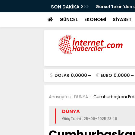
!
SON DAKİKA
Gürsel Tekin'den 
GÜNCEL
EKONOMİ
SİYASET
DOLAR
0,0000
EURO
0,0000
Anasayfa
DÜNYA
Cumhurbaşkanı Erdoğ
DÜNYA
Giriş Tarihi : 25-06-2025 23:46
Cumhurbaşkan