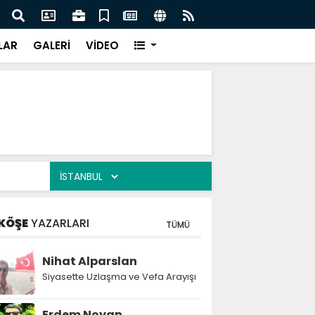
lediye başkanı daha AK Parti'ye katıldı:
Atak
LAR
GALERİ
VİDEO
KÖŞE
YAZARLARI
TÜMÜ
Nihat Alparslan
Siyasette Uzlaşma ve Vefa Arayışı
Erdem Noyan