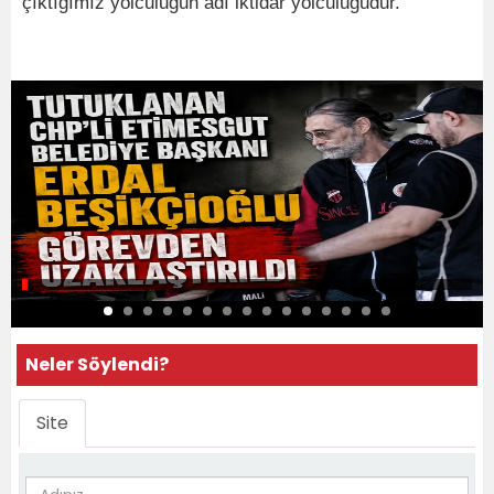
çıktığımız yolculuğun adı iktidar yolculuğudur."
Neler Söylendi?
Site