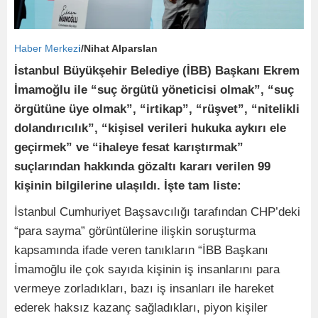
Haber Merkez
i
/Nihat Alparslan
İstanbul Büyükşehir Belediye (İBB) Başkanı Ekrem
İmamoğlu ile “suç örgütü yöneticisi olmak”, “suç
örgütüne üye olmak”, “irtikap”, “rüşvet”, “nitelikli
dolandırıcılık”, “kişisel verileri hukuka aykırı ele
geçirmek” ve “ihaleye fesat karıştırmak”
suçlarından hakkında gözaltı kararı verilen 99
kişinin bilgilerine ulaşıldı. İşte tam liste:
İstanbul Cumhuriyet Başsavcılığı tarafından CHP’deki
“para sayma” görüntülerine ilişkin soruşturma
kapsamında ifade veren tanıkların “İBB Başkanı
İmamoğlu ile çok sayıda kişinin iş insanlarını para
vermeye zorladıkları, bazı iş insanları ile hareket
ederek haksız kazanç sağladıkları, piyon kişiler