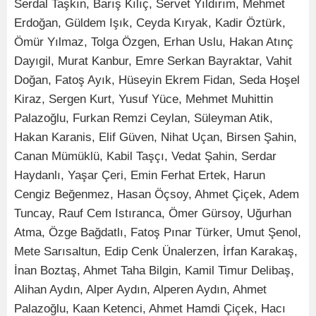
Serdal Taşkın, Barış Kılıç, Servet Yıldırım, Mehmet
Erdoğan, Güldem Işık, Ceyda Kıryak, Kadir Öztürk,
Ömür Yılmaz, Tolga Özgen, Erhan Uslu, Hakan Atınç
Dayıgil, Murat Kanbur, Emre Serkan Bayraktar, Vahit
Doğan, Fatoş Ayık, Hüseyin Ekrem Fidan, Seda Hoşel
Kiraz, Sergen Kurt, Yusuf Yüce, Mehmet Muhittin
Palazoğlu, Furkan Remzi Ceylan, Süleyman Atik,
Hakan Karanis, Elif Güven, Nihat Uçan, Birsen Şahin,
Canan Mümüklü, Kabil Taşçı, Vedat Şahin, Serdar
Haydanlı, Yaşar Çeri, Emin Ferhat Ertek, Harun
Cengiz Beğenmez, Hasan Öçsoy, Ahmet Çiçek, Adem
Tuncay, Rauf Cem Istıranca, Ömer Gürsoy, Uğurhan
Atma, Özge Bağdatlı, Fatoş Pınar Türker, Umut Şenol,
Mete Sarısaltun, Edip Cenk Ünalerzen, İrfan Karakaş,
İnan Boztaş, Ahmet Taha Bilgin, Kamil Timur Delibaş,
Alihan Aydın, Alper Aydın, Alperen Aydın, Ahmet
Palazoğlu, Kaan Ketenci, Ahmet Hamdi Çiçek, Hacı