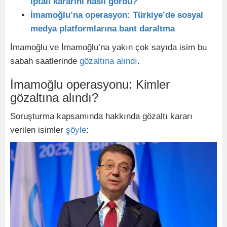
iptali kararını nasıl gördü?
İmamoğlu’na operasyon: Türkiye’de sosyal
medya platformlarına bant daraltma
İmamoğlu ve İmamoğlu’na yakın çok sayıda isim bu
sabah saatlerinde
gözaltına alındı
.
İmamoğlu operasyonu: Kimler
gözaltına alındı?
Soruşturma kapsamında hakkında gözaltı kararı
verilen isimler
şöyle
: