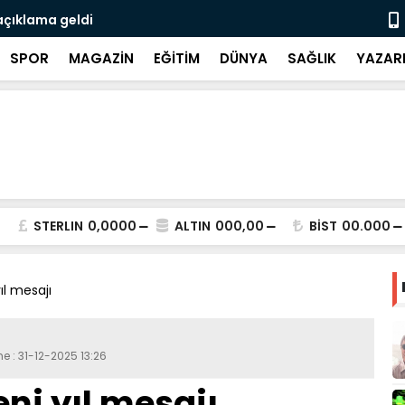
açıklama geldi
3 CHP'li be
SPOR
MAGAZİN
EĞİTİM
DÜNYA
SAĞLIK
YAZAR
STERLIN
0,0000
ALTIN
000,00
BİST
00.000
ıl mesajı
e : 31-12-2025 13:26
ni yıl mesajı