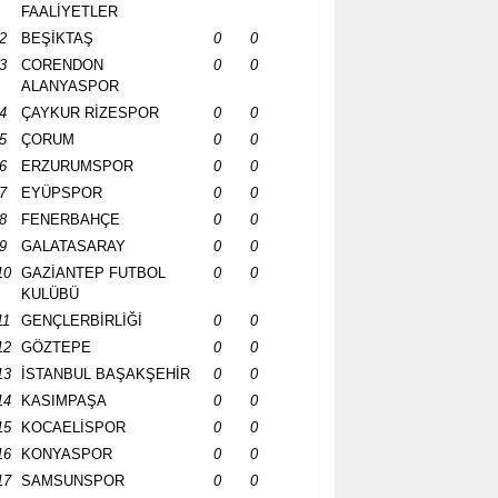
FAALİYETLER
2
BEŞİKTAŞ
0
0
3
CORENDON
0
0
ALANYASPOR
4
ÇAYKUR RİZESPOR
0
0
5
ÇORUM
0
0
6
ERZURUMSPOR
0
0
7
EYÜPSPOR
0
0
8
FENERBAHÇE
0
0
9
GALATASARAY
0
0
10
GAZİANTEP FUTBOL
0
0
KULÜBÜ
11
GENÇLERBİRLİĞİ
0
0
12
GÖZTEPE
0
0
13
İSTANBUL BAŞAKŞEHİR
0
0
14
KASIMPAŞA
0
0
15
KOCAELİSPOR
0
0
16
KONYASPOR
0
0
17
SAMSUNSPOR
0
0