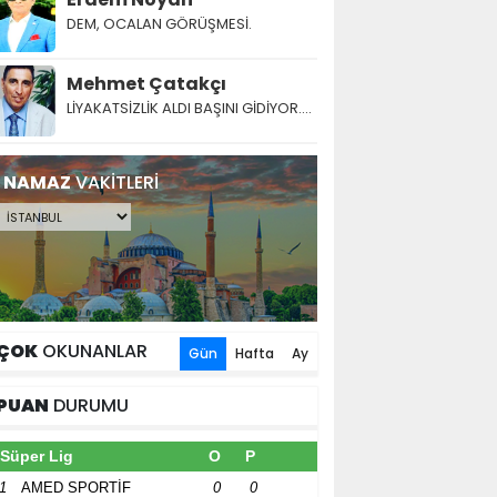
DEM, OCALAN GÖRÜŞMESİ.
Mehmet Çatakçı
LİYAKATSİZLİK ALDI BAŞINI GİDİYOR....
NAMAZ
VAKİTLERİ
ÇOK
OKUNANLAR
Gün
Hafta
Ay
PUAN
DURUMU
Süper Lig
O
P
1
AMED SPORTİF
0
0