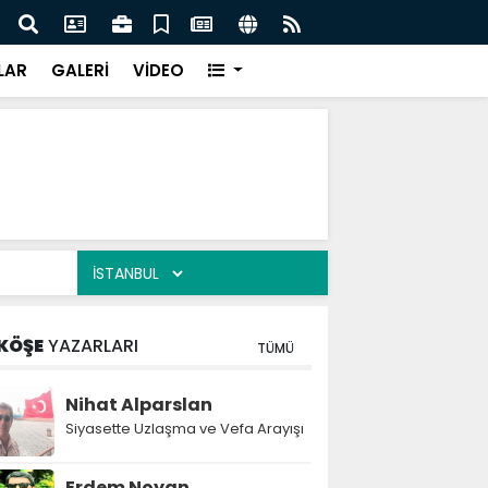
lediye başkanı daha AK Parti'ye katıldı:
Atak
LAR
GALERİ
VİDEO
KÖŞE
YAZARLARI
TÜMÜ
Nihat Alparslan
Siyasette Uzlaşma ve Vefa Arayışı
Erdem Noyan