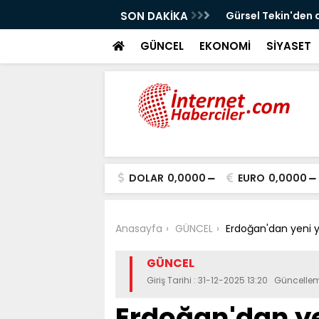
!
SON DAKİKA
Gürsel Tekin'den 
GÜNCEL
EKONOMİ
SİYASET
DOLAR
0,0000
EURO
0,0000
Anasayfa
GÜNCEL
Erdoğan'dan yeni y
GÜNCEL
Giriş Tarihi : 31-12-2025 13:20 Güncellem
Erdoğan'dan ye