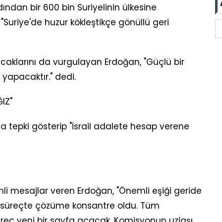
ından bir 600 bin Suriyelinin ülkesine
Suriye'de huzur kökleştikçe gönüllü geri
acaklarını da vurgulayan Erdoğan, "Güçlü bir
yapacaktır." dedi.
IZ"
ına tepki gösterip "İsrail adalete hesap verene
emli mesajlar veren Erdoğan, "Önemli eşiği geride
 bu süreçte çözüme konsantre oldu. Tüm
üreç yeni bir sayfa açacak. Komisyonun uzlaşı