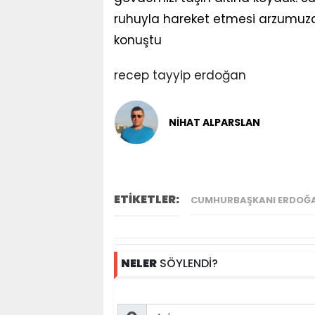
ruhuyla hareket etmesi arzumuzdu
konuştu
recep tayyip erdoğan
NİHAT ALPARSLAN
ETİKETLER:
CUMHURBAŞKANI ERDOĞ
NELER
SÖYLENDİ?
Name