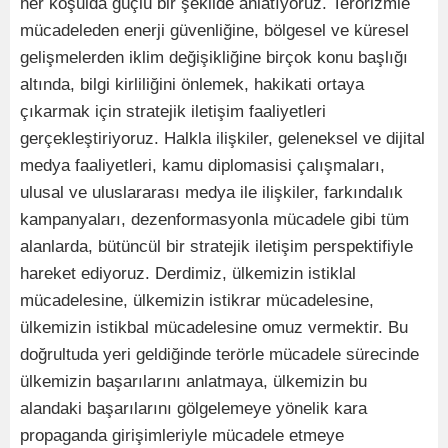
her koşulda güçlü bir şekilde anlatıyoruz. Terörizmle
mücadeleden enerji güvenliğine, bölgesel ve küresel
gelişmelerden iklim değişikliğine birçok konu başlığı
altında, bilgi kirliliğini önlemek, hakikati ortaya
çıkarmak için stratejik iletişim faaliyetleri
gerçekleştiriyoruz. Halkla ilişkiler, geleneksel ve dijital
medya faaliyetleri, kamu diplomasisi çalışmaları,
ulusal ve uluslararası medya ile ilişkiler, farkındalık
kampanyaları, dezenformasyonla mücadele gibi tüm
alanlarda, bütüncül bir stratejik iletişim perspektifiyle
hareket ediyoruz. Derdimiz, ülkemizin istiklal
mücadelesine, ülkemizin istikrar mücadelesine,
ülkemizin istikbal mücadelesine omuz vermektir. Bu
doğrultuda yeri geldiğinde terörle mücadele sürecinde
ülkemizin başarılarını anlatmaya, ülkemizin bu
alandaki başarılarını gölgelemeye yönelik kara
propaganda girişimleriyle mücadele etmeye