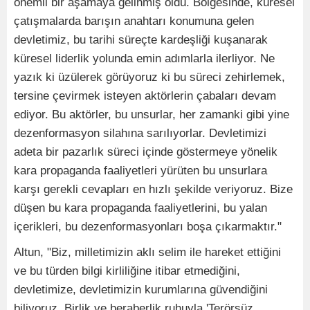
önemli bir aşamaya gelinmiş oldu. Bölgesinde, küresel
çatışmalarda barışın anahtarı konumuna gelen
devletimiz, bu tarihi süreçte kardeşliği kuşanarak
küresel liderlik yolunda emin adımlarla ilerliyor. Ne
yazık ki üzülerek görüyoruz ki bu süreci zehirlemek,
tersine çevirmek isteyen aktörlerin çabaları devam
ediyor. Bu aktörler, bu unsurlar, her zamanki gibi yine
dezenformasyon silahına sarılıyorlar. Devletimizi
adeta bir pazarlık süreci içinde göstermeye yönelik
kara propaganda faaliyetleri yürüten bu unsurlara
karşı gerekli cevapları en hızlı şekilde veriyoruz. Bize
düşen bu kara propaganda faaliyetlerini, bu yalan
içerikleri, bu dezenformasyonları boşa çıkarmaktır."
Altun, "Biz, milletimizin aklı selim ile hareket ettiğini
ve bu türden bilgi kirliliğine itibar etmediğini,
devletimize, devletimizin kurumlarına güvendiğini
biliyoruz. Birlik ve beraberlik ruhuyla 'Terörsüz