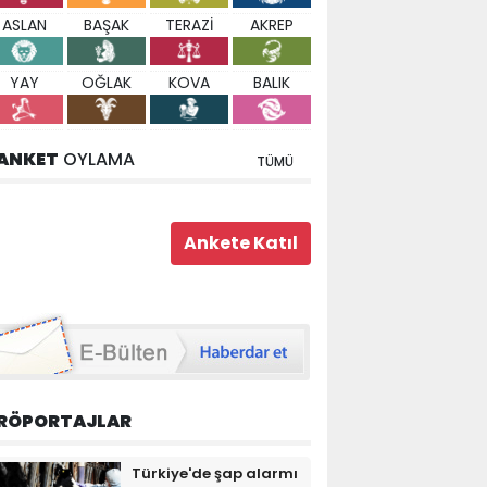
ASLAN
BAŞAK
TERAZİ
AKREP
YAY
OĞLAK
KOVA
BALIK
ANKET
OYLAMA
TÜMÜ
RÖPORTAJLAR
Türkiye'de şap alarmı