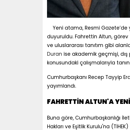
Yeni atama, Resmi Gazete’de 
duyuruldu. Fahrettin Altun, görev s
ve uluslararası tanıtım gibi alanl
Duran
ise akademik geçmişi, dış pol
konusundaki çalışmalarıyla tanını
Cumhurbaşkanı Recep Tayyip Erdo
yayımlandı.
FAHRETTİN ALTUN'A YEN
Buna göre, Cumhurbaşkanlığı İleti
Hakları ve Eşitlik Kurulu'na (TİHEK)