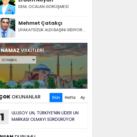
DEM, OCALAN GÖRÜŞMESİ.
Mehmet Çatakçı
LİYAKATSİZLİK ALDI BAŞINI GİDİYOR....
NAMAZ
VAKİTLERİ
ÇOK
OKUNANLAR
Gün
Hafta
Ay
ULUSOY UN, TÜRKİYE’NİN LİDER UN
1
MARKASI OLMAYI SÜRDÜRÜYOR
PUAN
DURUMU