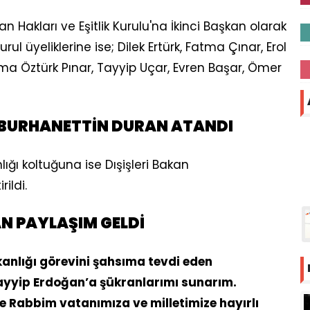
san Hakları ve Eşitlik Kurulu'na İkinci Başkan olarak
l üyeliklerine ise; Dilek Ertürk, Fatma Çınar, Erol
ma Öztürk Pınar, Tayyip Uçar, Evren Başar, Ömer
A BURHANETTİN DURAN ATANDI
ığı koltuğuna ise Dışişleri Bakan
ildi.
N PAYLAŞIM GELDİ
kanlığı görevini şahsıma tevdi eden
yyip Erdoğan’a şükranlarımı sunarım.
 Rabbim vatanımıza ve milletimize hayırlı