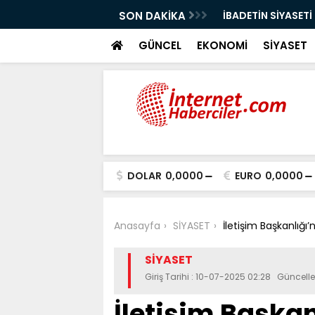
 LİDER UN MARKASI OLMAYI SÜRDÜRÜYOR
SON DAKİKA
İBADETİN SİYASET
GÜNCEL
EKONOMİ
SİYASET
DOLAR
0,0000
EURO
0,0000
Anasayfa
SİYASET
İletişim Başkanlığı
SİYASET
Giriş Tarihi : 10-07-2025 02:28 Güncell
İletişim Başka