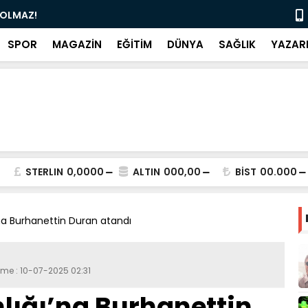
İ OLMAZ!
Gürsel Teki
SPOR
MAGAZİN
EĞİTİM
DÜNYA
SAĞLIK
YAZAR
STERLIN
0,0000
ALTIN
000,00
BİST
00.000
’na Burhanettin Duran atandı
eme : 10-07-2025 02:31
nlığı’na Burhanettin