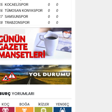
15
KOCAELİSPOR
0
0
16
TÜMOSAN KONYASPOR
0
0
17
SAMSUNSPOR
0
0
18
TRABZONSPOR
0
0
BURÇ
YORUMLARI
KOÇ
BOĞA
İKİZLER
YENGEÇ