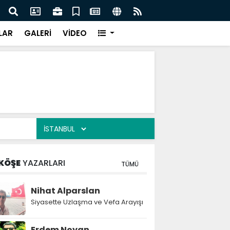
n'den açıklama geldi
3 CHP
LAR
GALERİ
VİDEO
KÖŞE
YAZARLARI
TÜMÜ
Nihat Alparslan
Siyasette Uzlaşma ve Vefa Arayışı
Erdem Noyan