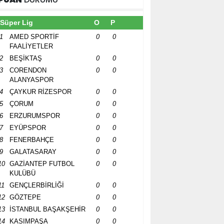
Süper Lig
O
P
1
AMED SPORTİF
0
0
FAALİYETLER
2
BEŞİKTAŞ
0
0
3
CORENDON
0
0
ALANYASPOR
4
ÇAYKUR RİZESPOR
0
0
5
ÇORUM
0
0
6
ERZURUMSPOR
0
0
7
EYÜPSPOR
0
0
8
FENERBAHÇE
0
0
9
GALATASARAY
0
0
10
GAZİANTEP FUTBOL
0
0
KULÜBÜ
11
GENÇLERBİRLİĞİ
0
0
12
GÖZTEPE
0
0
13
İSTANBUL BAŞAKŞEHİR
0
0
14
KASIMPAŞA
0
0