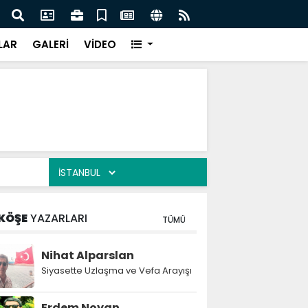
n'den açıklama geldi
3 CHP
LAR
GALERİ
VİDEO
KÖŞE
YAZARLARI
TÜMÜ
Nihat Alparslan
Siyasette Uzlaşma ve Vefa Arayışı
Erdem Noyan