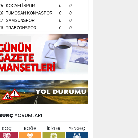
15
KOCAELİSPOR
0
0
16
TÜMOSAN KONYASPOR
0
0
17
SAMSUNSPOR
0
0
18
TRABZONSPOR
0
0
BURÇ
YORUMLARI
KOÇ
BOĞA
İKİZLER
YENGEÇ