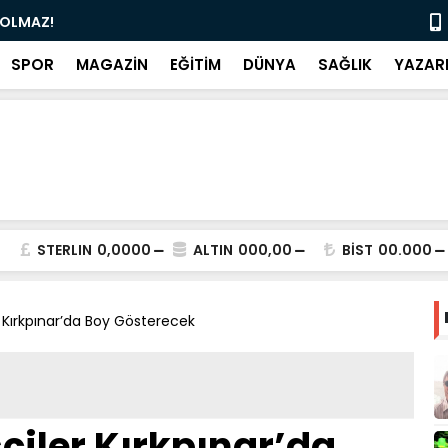
İ OLMAZ!
Gürsel Teki
SPOR
MAGAZİN
EĞİTİM
DÜNYA
SAĞLIK
YAZAR
STERLIN
0,0000
ALTIN
000,00
BİST
00.000
r Kırkpınar’da Boy Gösterecek
çiler Kırkpınar’da