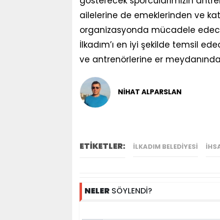
gösterecek sporcularımızın antre
ailelerine de emeklerinden ve kat
organizasyonda mücadele edecek
İlkadım’ı en iyi şekilde temsil e
ve antrenörlerine er meydanında 
NİHAT ALPARSLAN
ETİKETLER:
İLKADIM BELEDIYESI
İHS
NELER
SÖYLENDİ?