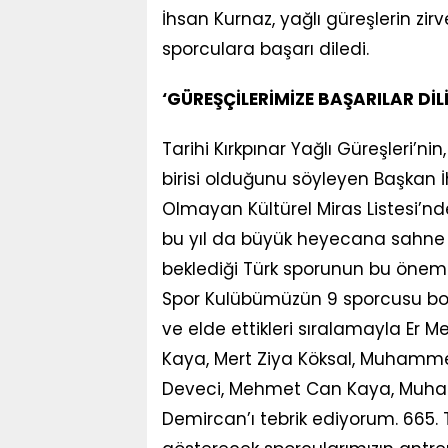
İhsan Kurnaz, yağlı güreşlerin zi
sporculara başarı diledi.
‘GÜREŞÇİLERİMİZE BAŞARILAR Dİ
Tarihi Kırkpınar Yağlı Güreşleri’n
birisi olduğunu söyleyen Başkan 
Olmayan Kültürel Miras Listesi’nde
bu yıl da büyük heyecana sahne o
beklediği Türk sporunun bu öneml
Spor Kulübümüzün 9 sporcusu boy
ve elde ettikleri sıralamayla Er
Kaya, Mert Ziya Köksal, Muhammet 
Deveci, Mehmet Can Kaya, Muha
Demircan’ı tebrik ediyorum. 665. T