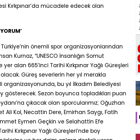
rvesi Kırkpınar’da mücadele edecek olan
LİYORUM’
in, Türkiye’nin önemli spor organizasyonlarından
İhsan Kurnaz, “UNESCO İnsanlığın Somut
 yer alan 665’inci Tarihi Kırkpınar Yağlı Güreşleri
lacak. Güreş severlerin her yıl merakla
i organizasyonunda, bu yıl İlkadım Belediyesi
 gösterecek. Sezon boyunca topladıkları puan
 Meydanı’na çıkacak olan sporcularımız; Oğuzhan
Ali Kol, Necattin Dere, Emirhan Saygı, Fatih
mmet Eymen Geçkin ve Selahattin Efe
arihi Kırkpınar Yağlı Güreşleri’nde boy