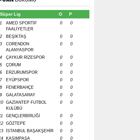
Süper Lig
O
P
1
AMED SPORTİF
0
0
FAALİYETLER
2
BEŞİKTAŞ
0
0
3
CORENDON
0
0
ALANYASPOR
4
ÇAYKUR RİZESPOR
0
0
5
ÇORUM
0
0
6
ERZURUMSPOR
0
0
7
EYÜPSPOR
0
0
8
FENERBAHÇE
0
0
9
GALATASARAY
0
0
10
GAZİANTEP FUTBOL
0
0
KULÜBÜ
11
GENÇLERBİRLİĞİ
0
0
12
GÖZTEPE
0
0
13
İSTANBUL BAŞAKŞEHİR
0
0
14
KASIMPAŞA
0
0