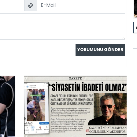
Email
@