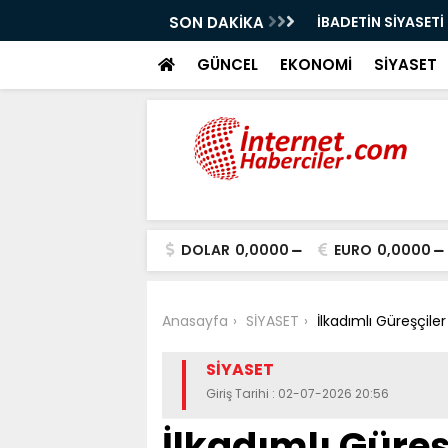
 LİDER UN MARKASI OLMAYI SÜRDÜRÜYOR
SON DAKİKA
İBADETİN SİYASET
GÜNCEL
EKONOMİ
SİYASET
DOLAR
0,0000
EURO
0,0000
Anasayfa
SİYASET
İlkadımlı Güreşçile
SİYASET
Giriş Tarihi : 02-07-2026 20:56
İlkadımlı Güreş