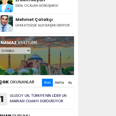
DEM, OCALAN GÖRÜŞMESİ.
Mehmet Çatakçı
LİYAKATSİZLİK ALDI BAŞINI GİDİYOR....
NAMAZ
VAKİTLERİ
ÇOK
OKUNANLAR
Gün
Hafta
Ay
ULUSOY UN, TÜRKİYE’NİN LİDER UN
1
MARKASI OLMAYI SÜRDÜRÜYOR
PUAN
DURUMU