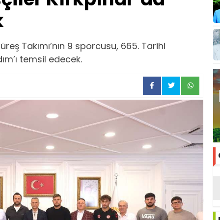
k
üreş Takımı’nın 9 sporcusu, 665. Tarihi
dım’ı temsil edecek.