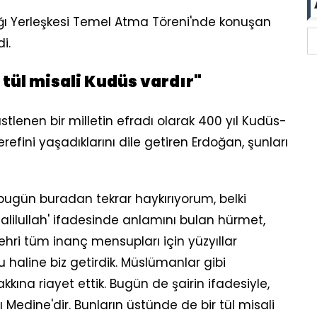
ığı Yerleşkesi Temel Atma Töreni'nde konuşan
i.
 tül misali Kudüs vardır"
üstlenen bir milletin efradı olarak 400 yıl Kudüs-
refini yaşadıklarını dile getiren Erdoğan, şunları
ugün buradan tekrar haykırıyorum, belki
m Halilullah' ifadesinde anlamını bulan hürmet,
hri tüm inanç mensupları için yüzyıllar
 haline biz getirdik. Müslümanlar gibi
kkına riayet ettik. Bugün de şairin ifadesiyle,
ı Medine'dir. Bunların üstünde de bir tül misali