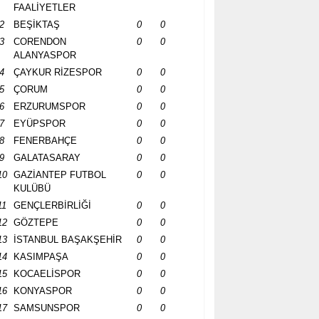
FAALİYETLER
2
BEŞİKTAŞ
0
0
3
CORENDON
0
0
ALANYASPOR
4
ÇAYKUR RİZESPOR
0
0
5
ÇORUM
0
0
6
ERZURUMSPOR
0
0
7
EYÜPSPOR
0
0
8
FENERBAHÇE
0
0
9
GALATASARAY
0
0
10
GAZİANTEP FUTBOL
0
0
KULÜBÜ
11
GENÇLERBİRLİĞİ
0
0
12
GÖZTEPE
0
0
13
İSTANBUL BAŞAKŞEHİR
0
0
14
KASIMPAŞA
0
0
15
KOCAELİSPOR
0
0
16
KONYASPOR
0
0
17
SAMSUNSPOR
0
0