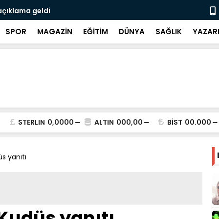
açıklama geldi
3 CHP'li be
SPOR
MAGAZİN
EĞİTİM
DÜNYA
SAĞLIK
YAZAR
STERLIN
0,0000
ALTIN
000,00
BİST
00.000
s yanıtı
Kudüs yanıtı