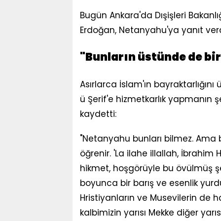
Bugün Ankara'da Dışişleri Bakanl
Erdoğan, Netanyahu'ya yanıt verd
"Bunların üstünde de bir
Asırlarca İslam'ın bayraktarlığını 
ü Şerif'e hizmetkarlık yapmanın şe
kaydetti:
"Netanyahu bunları bilmez. Ama b
öğrenir. 'La ilahe illallah, İbrahi
hikmet, hoşgörüyle bu övülmüş şe
boyunca bir barış ve esenlik yurdu
Hristiyanların ve Musevilerin de ha
kalbimizin yarısı Mekke diğer yarıs