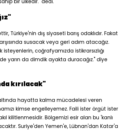
p bir ülkedir." dedi.
ız"
tir, Türkiye'nin dış siyaseti barış odaklıdır. Fakat
 karşısında susacak veya geri adım atacağız.
isteyenlerin, coğrafyamızda istikrarsızlığı
 de yarın da dimdik ayakta duracağız." diye
nda kırılacak"
arı altında hayatta kalma mücadelesi veren
ızı kimse engelleyemez. Faili ister örgüt ister
kıl kilitlenmesidir. Bölgemizi esir alan bu 'kanlı
ılacaktır. Suriye'den Yemen'e, Lübnan'dan Katar'a