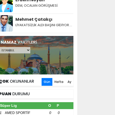
DEM, OCALAN GÖRÜŞMESİ.
Mehmet Çatakçı
LİYAKATSİZLİK ALDI BAŞINI GİDİYOR....
NAMAZ
VAKİTLERİ
ÇOK
OKUNANLAR
Gün
Hafta
Ay
PUAN
DURUMU
Süper Lig
O
P
1
AMED SPORTİF
0
0