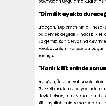
bakmadan uygulama kudretine sahi
"Dimdik ayakta duracağ
Erdoğan, "Diplomasinin dili nezaket
bu demek değildir ki hadsizlikler
Bölgemizi kan deryasına çevirmek 
körükleyenlerin karşısında bugün
konuştu.
"Kanlı kilit eninde sonu
Erdoğan, "İsrail'in vahşi saldırıl
Gazzeli mazlumların yanında olmam
devlet olsun, terör ve katliam bir a
kilit' inşallah eninde sonunda kır