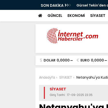
!
SON DAKİKA
Gürsel Tekin'den 
GÜNCEL
EKONOMİ
SİYASET
DOLAR
0,0000
EURO
0,0000
Anasayfa
SİYASET
Netanyahu'ya Kudü
SİYASET
Giriş Tarihi : 17-09-2025 23:35
Netanyahu'ya 