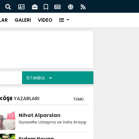
lediye başkanı daha AK Parti'ye katıldı:
Atak
LAR
GALERİ
VİDEO
KÖŞE
YAZARLARI
TÜMÜ
Nihat Alparslan
Siyasette Uzlaşma ve Vefa Arayışı
Erdem Noyan