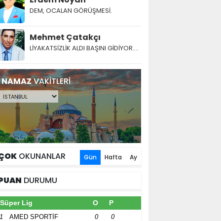
DEM, OCALAN GÖRÜŞMESİ.
Mehmet Çatakçı
LİYAKATSİZLİK ALDI BAŞINI GİDİYOR....
NAMAZ
VAKİTLERİ
ÇOK
OKUNANLAR
Gün
Hafta
Ay
PUAN
DURUMU
Süper Lig
O
P
1
AMED SPORTİF
0
0