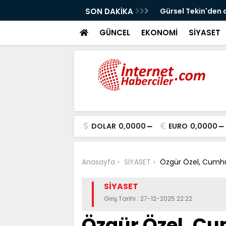
!
SON DAKİKA
Gürsel Tekin'den 
GÜNCEL
EKONOMİ
SİYASET
DOLAR
0,0000
EURO
0,0000
Anasayfa
SİYASET
Özgür Özel, Cumhu
SİYASET
Giriş Tarihi : 27-12-2025 22:22
Özgür Özel, C