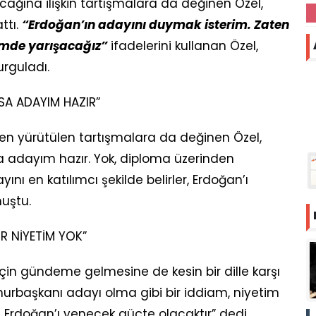
ğına ilişkin tartışmalara da değinen Özel,
ttı.
“Erdoğan’ın adayını duymak isterim. Zaten
çimde yarışacağız”
ifadelerini kullanan Özel,
rguladı.
SA ADAYIM HAZIR”
n yürütülen tartışmalara da değinen Özel,
sa adayım hazır. Yok, diploma üzerinden
nı en katılımcı şekilde belirler, Erdoğan’ı
nuştu.
R NİYETİM YOK”
çin gündeme gelmesine de kesin bir dille karşı
urbaşkanı adayı olma gibi bir iddiam, niyetim
ı Erdoğan’ı yenecek güçte olacaktır” dedi.