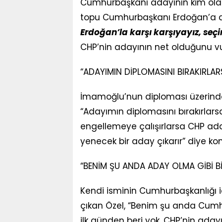
Cumhurbaşkanı adayının kim olaca
topu Cumhurbaşkanı Erdoğan’a a
Erdoğan’la karşı karşıyayız, se
CHP’nin adayının net olduğunu vu
“ADAYIMIN DİPLOMASINI BIRAKIRLAR
İmamoğlu’nun diploması üzerinde
“Adayımın diplomasını bırakırlar
engellemeye çalışırlarsa CHP adayı
yenecek bir aday çıkarır” diye ko
“BENİM ŞU ANDA ADAY OLMA GİBİ Bİ
Kendi isminin Cumhurbaşkanlığı i
çıkan Özel, “Benim şu anda Cumh
ilk günden beri yok. CHP’nin aday