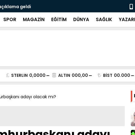
açıklama geldi
3 CHP'li be
SPOR
MAGAZİN
EĞİTİM
DÜNYA
SAĞLIK
YAZAR
STERLIN
0,0000
ALTIN
000,00
BİST
00.000
rbaşkanı adayı olacak mı?
umhurbaşkanı adayı