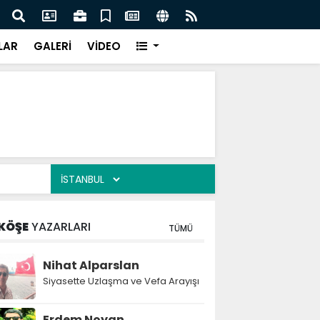
lediye başkanı daha AK Parti'ye katıldı:
Atak
LAR
GALERİ
VİDEO
KÖŞE
YAZARLARI
TÜMÜ
Nihat Alparslan
Siyasette Uzlaşma ve Vefa Arayışı
Erdem Noyan