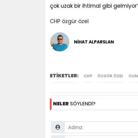
çok uzak bir ihtimal gibi gelmiy
CHP
özgür özel
NİHAT ALPARSLAN
ETİKETLER:
CHP
ÖZGÜR ÖZEL
CUM
NELER
SÖYLENDİ?
Name