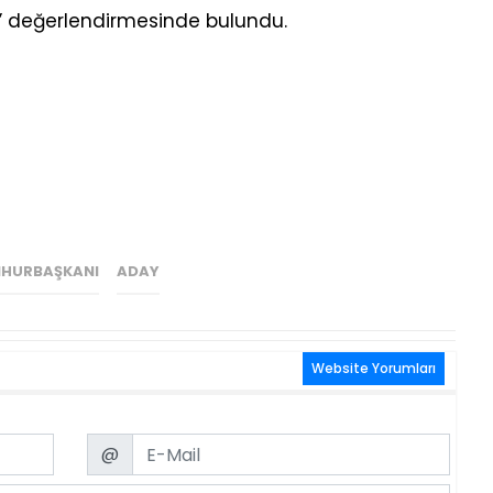
or” değerlendirmesinde bulundu.
HURBAŞKANI
ADAY
Website Yorumları
Email
@