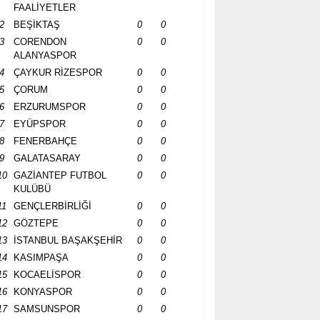
FAALİYETLER
2
BEŞİKTAŞ
0
0
3
CORENDON
0
0
ALANYASPOR
4
ÇAYKUR RİZESPOR
0
0
5
ÇORUM
0
0
6
ERZURUMSPOR
0
0
7
EYÜPSPOR
0
0
8
FENERBAHÇE
0
0
9
GALATASARAY
0
0
10
GAZİANTEP FUTBOL
0
0
KULÜBÜ
11
GENÇLERBİRLİĞİ
0
0
12
GÖZTEPE
0
0
13
İSTANBUL BAŞAKŞEHİR
0
0
14
KASIMPAŞA
0
0
15
KOCAELİSPOR
0
0
16
KONYASPOR
0
0
17
SAMSUNSPOR
0
0