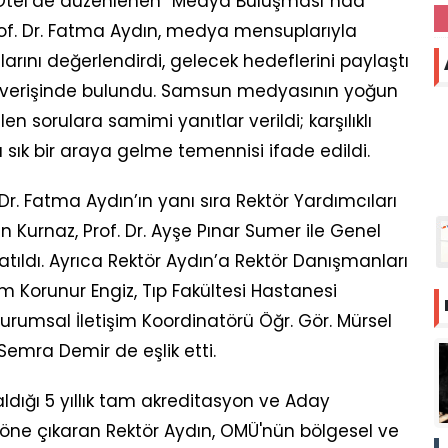
Otel’de düzenlenen “Medya Buluşması”nda
of. Dr. Fatma Aydın, medya mensuplarıyla
malarını değerlendirdi, gelecek hedeflerini paylaştı
lışverişinde bulundu. Samsun medyasının yoğun
en sorulara samimi yanıtlar verildi; karşılıklı
 sık bir araya gelme temennisi ifade edildi.
r. Fatma Aydın’ın yanı sıra Rektör Yardımcıları
tin Kurnaz, Prof. Dr. Ayşe Pınar Sumer ile Genel
tıldı. Ayrıca Rektör Aydın’a Rektör Danışmanları
üm Korunur Engiz, Tıp Fakültesi Hastanesi
Kurumsal İletişim Koordinatörü Öğr. Gör. Mürsel
emra Demir de eşlik etti.
ığı 5 yıllık tam akreditasyon ve Aday
 öne çıkaran Rektör Aydın, OMÜ'nün bölgesel ve