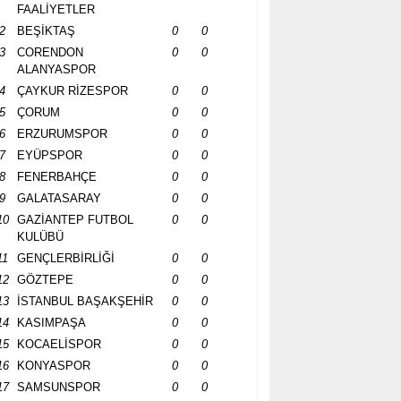
FAALİYETLER
2
BEŞİKTAŞ
0
0
3
CORENDON
0
0
ALANYASPOR
4
ÇAYKUR RİZESPOR
0
0
5
ÇORUM
0
0
6
ERZURUMSPOR
0
0
7
EYÜPSPOR
0
0
8
FENERBAHÇE
0
0
9
GALATASARAY
0
0
10
GAZİANTEP FUTBOL
0
0
KULÜBÜ
11
GENÇLERBİRLİĞİ
0
0
12
GÖZTEPE
0
0
13
İSTANBUL BAŞAKŞEHİR
0
0
14
KASIMPAŞA
0
0
15
KOCAELİSPOR
0
0
16
KONYASPOR
0
0
17
SAMSUNSPOR
0
0