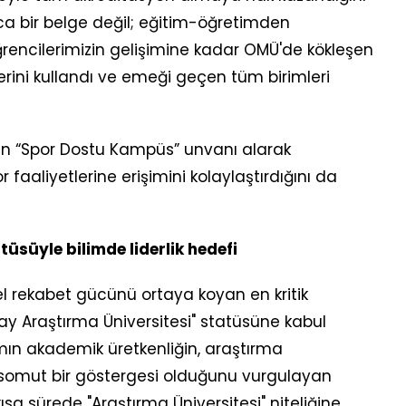
nızca bir belge değil; eğitim-öğretimden
ğrencilerimizin gelişimine kadar OMÜ'de kökleşen
elerini kullandı ve emeği geçen tüm birimleri
ten “Spor Dostu Kampüs” unvanı alarak
 faaliyetlerine erişimini kolaylaştırdığını da
üsüyle bilimde liderlik hedefi
sel rekabet gücünü ortaya koyan en kritik
ay Araştırma Üniversitesi" statüsüne kabul
ımın akademik üretkenliğin, araştırma
nin somut bir göstergesi olduğunu vurgulayan
sa sürede "Araştırma Üniversitesi" niteliğine