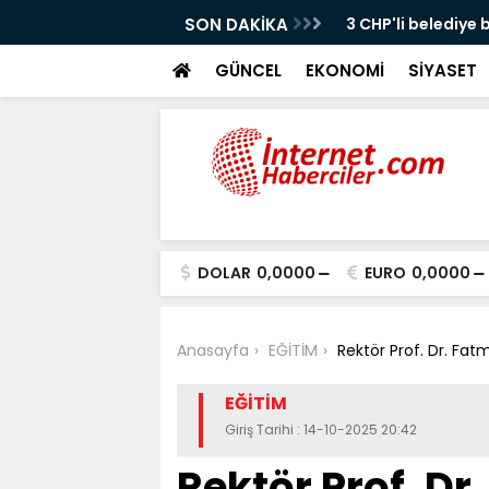
 daha AK Parti'ye katıldı:
SON DAKİKA
Atakum Muhteşem
GÜNCEL
EKONOMİ
SİYASET
DOLAR
0,0000
EURO
0,0000
Anasayfa
EĞİTİM
Rektör Prof. Dr. Fat
EĞİTİM
Giriş Tarihi : 14-10-2025 20:42
Rektör Prof. Dr