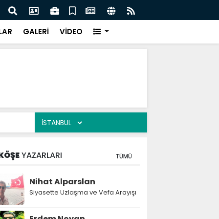
ĞİŞİM RÜZGÂRI: GÖZLER EYLÜL GENEL KURULUNDA
Trump
LAR
GALERİ
VİDEO
KÖŞE
YAZARLARI
TÜMÜ
Nihat Alparslan
Siyasette Uzlaşma ve Vefa Arayışı
Erdem Noyan