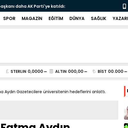
 Düğüne Sahne Oldu
TESK'TE DE
SPOR
MAGAZİN
EĞİTİM
DÜNYA
SAĞLIK
YAZAR
STERLIN
0,0000
ALTIN
000,00
BİST
00.000
ma Aydın Gazetecilere üniversitenin hedeflerini anlattı.
. Fatma Aydın