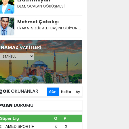
DEM, OCALAN GÖRÜŞMESİ.
Mehmet Çatakçı
LİYAKATSİZLİK ALDI BAŞINI GİDİYOR....
NAMAZ
VAKİTLERİ
ÇOK
OKUNANLAR
Gün
Hafta
Ay
PUAN
DURUMU
Süper Lig
O
P
1
AMED SPORTİF
0
0