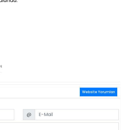
ulundu.
N
Website Yorumları
Email
@