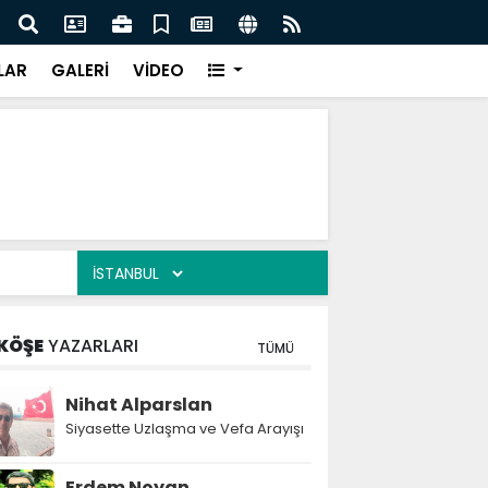
lediye başkanı daha AK Parti'ye katıldı:
Atak
LAR
GALERİ
VİDEO
KÖŞE
YAZARLARI
TÜMÜ
Nihat Alparslan
Siyasette Uzlaşma ve Vefa Arayışı
Erdem Noyan