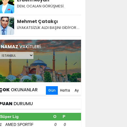
DEM, OCALAN GÖRÜŞMESİ.
Mehmet Çatakçı
LİYAKATSİZLİK ALDI BAŞINI GİDİYOR....
NAMAZ
VAKİTLERİ
ÇOK
OKUNANLAR
Gün
Hafta
Ay
PUAN
DURUMU
Süper Lig
O
P
1
AMED SPORTİF
0
0