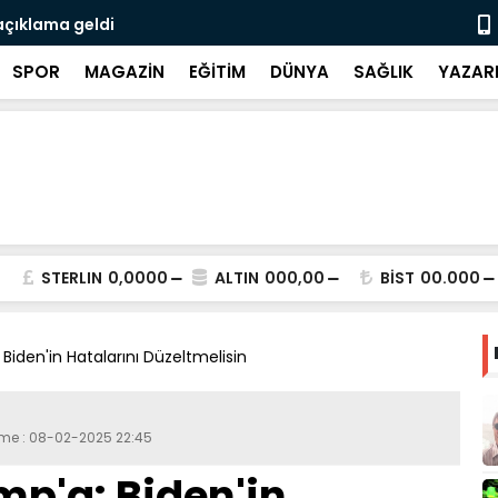
açıklama geldi
3 CHP'li be
SPOR
MAGAZİN
EĞİTİM
DÜNYA
SAĞLIK
YAZAR
STERLIN
0,0000
ALTIN
000,00
BİST
00.000
Biden'in Hatalarını Düzeltmelisin
leme : 08-02-2025 22:45
p'a: Biden'in