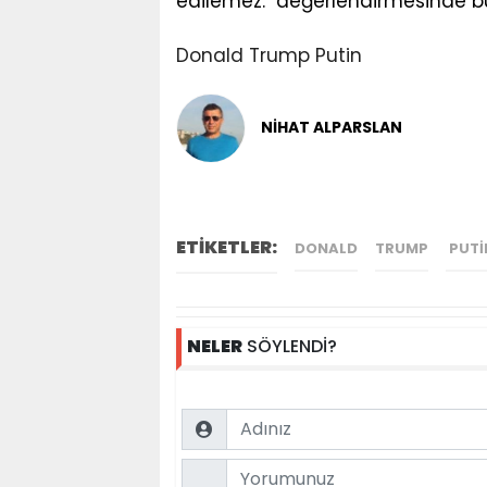
edilemez." değerlendirmesinde b
Donald Trump
Putin
NİHAT ALPARSLAN
ETİKETLER:
DONALD
TRUMP
PUTI
NELER
SÖYLENDİ?
Name
Comment