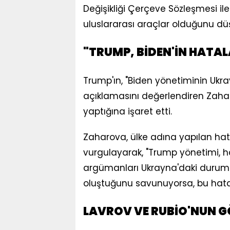
Değişikliği Çerçeve Sözleşmesi ile
uluslararası araçlar olduğunu düş
"TRUMP, BİDEN'İN HATAL
Trump'ın, "Biden yönetiminin Ukr
açıklamasını değerlendiren Zaharo
yaptığına işaret etti.
Zaharova, ülke adına yapılan hata
vurgulayarak, "Trump yönetimi, ha
argümanları Ukrayna'daki durumu
oluştuğunu savunuyorsa, bu hatala
LAVROV VE RUBİO'NUN 