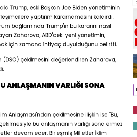
ald Trump
, eski Başkan Joe Biden yönetiminin
erleşimcilere yaptırım kararnamesini kaldırdı.
urum bağlamında Trump'ın bu kararını nasıl
layan Zaharova, ABD'deki yeni yönetimin,
mak için zamana ihtiyaç duyulduğunu belirtti.
n (DSÖ) çekilmesini değerlendiren Zaharova,
ı.
 BU ANLAŞMANIN VARLIĞI SONA
lim Anlaşması'ndan çekilmesine ilişkin ise "Bu,
in çekilmesiyle bu anlaşmanın varlığı sona ermez
etler devam eder. Birleşmiş Milletler İklim