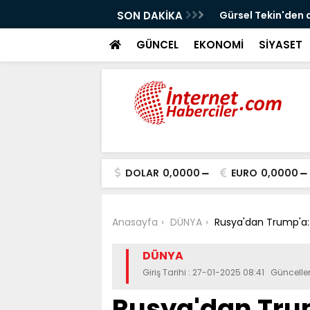
!
SON DAKİKA
Gürsel Tekin'den 
GÜNCEL
EKONOMİ
SİYASET
DOLAR
0,0000
EURO
0,0000
Anasayfa
DÜNYA
Rusya'dan Trump'a: 
DÜNYA
Giriş Tarihi : 27-01-2025 08:41 Güncel
Rusya'dan Trum