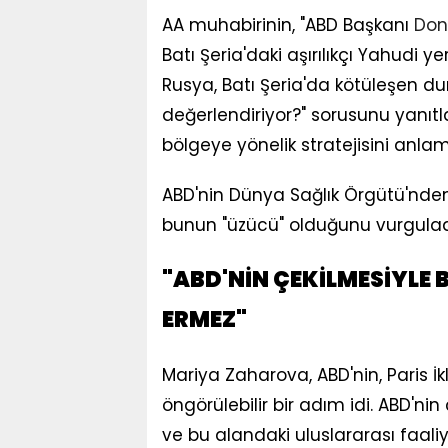
AA muhabirinin, "ABD Başkanı
Don
Batı Şeria'daki aşırılıkçı Yahudi y
Rusya, Batı Şeria'da kötüleşen d
değerlendiriyor?" sorusunu yanıt
bölgeye yönelik stratejisini anla
ABD'nin Dünya Sağlık Örgütü'nde
bunun "üzücü" olduğunu vurgulad
"ABD'NİN ÇEKİLMESİYLE
ERMEZ"
Mariya Zaharova, ABD'nin, Paris İk
öngörülebilir bir adım idi. ABD'n
ve bu alandaki uluslararası faaliy