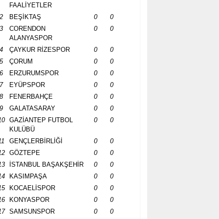
FAALİYETLER
2
BEŞİKTAŞ
0
0
3
CORENDON
0
0
ALANYASPOR
4
ÇAYKUR RİZESPOR
0
0
5
ÇORUM
0
0
6
ERZURUMSPOR
0
0
7
EYÜPSPOR
0
0
8
FENERBAHÇE
0
0
9
GALATASARAY
0
0
10
GAZİANTEP FUTBOL
0
0
KULÜBÜ
11
GENÇLERBİRLİĞİ
0
0
12
GÖZTEPE
0
0
13
İSTANBUL BAŞAKŞEHİR
0
0
14
KASIMPAŞA
0
0
15
KOCAELİSPOR
0
0
16
KONYASPOR
0
0
17
SAMSUNSPOR
0
0