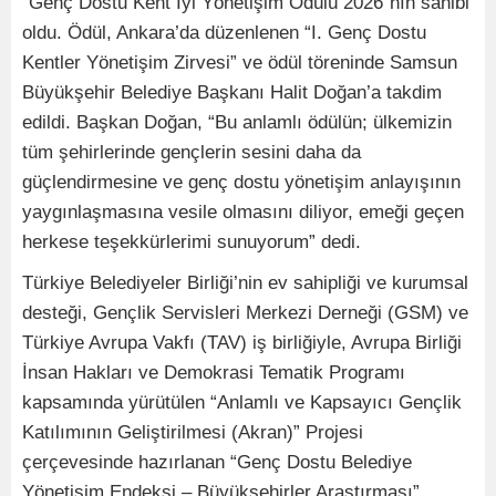
“Genç Dostu Kent İyi Yönetişim Ödülü 2026”nın sahibi
oldu. Ödül, Ankara’da düzenlenen “I. Genç Dostu
Kentler Yönetişim Zirvesi” ve ödül töreninde Samsun
Büyükşehir Belediye Başkanı Halit Doğan’a takdim
edildi. Başkan Doğan, “Bu anlamlı ödülün; ülkemizin
tüm şehirlerinde gençlerin sesini daha da
güçlendirmesine ve genç dostu yönetişim anlayışının
yaygınlaşmasına vesile olmasını diliyor, emeği geçen
herkese teşekkürlerimi sunuyorum” dedi.
Türkiye Belediyeler Birliği’nin ev sahipliği ve kurumsal
desteği, Gençlik Servisleri Merkezi Derneği (GSM) ve
Türkiye Avrupa Vakfı (TAV) iş birliğiyle, Avrupa Birliği
İnsan Hakları ve Demokrasi Tematik Programı
kapsamında yürütülen “Anlamlı ve Kapsayıcı Gençlik
Katılımının Geliştirilmesi (Akran)” Projesi
çerçevesinde hazırlanan “Genç Dostu Belediye
Yönetişim Endeksi – Büyükşehirler Araştırması”