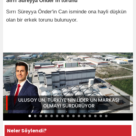
Sırrı Süreyya Önder'in torunu
Sırrı Süreyya Önder'in Can isminde ona hayli düşkün
olan bir erkek torunu bulunuyor.
ULUSOY UN, TÜRKİYE’NİN LİDER UN MARKASI
OLMAYI SÜRDÜRÜYOR
Neler Söylendi?