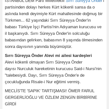
İSTANBUL DEM Parti Milletvekili
Sırrı Süreyya Önder
'i
partisinden dolayı herkes Kürt kökenli sansa da o
aslında kendi deyimiyle Kürt mahallesinde doğmuş bir
Türkmen... 62 yaşındaki Sırrı Süreyya Önder'in
babası Türkiye İşçi Partisi'nin Adıyaman kurucusu ve
il başkanıydı. Sırrı Süreyya Önder'in solculuğu
babasından gelirken, babasının 8 yaşında ölmesinden
sonra dayısının yanında büyümüştür.
Sırrı Süreyya Önder Alevi mi ailesi kardeşleri
Alevi kökenli olmayan Sırrı Süreyya Önder
dayısı Nurculuk hareketinin kurucusu Said-i Nursi'nin
"talebesiydi. Dayı, Sırrı Süreyya Önder'e de
çocukluğunda Risale-i Nur eğitimi vermiş.
MECLİS'TE 'SAPIK' TARTIŞMASI! ÖMER FARUL
GERGERLİOĞLU VE ÖZLEM ZENGİN BİRBİRİNE
GİRDİ