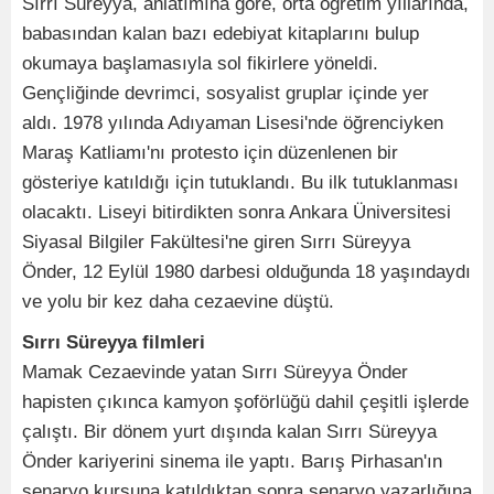
Sırrı Süreyya, anlatımına göre, orta öğretim yıllarında,
babasından kalan bazı edebiyat kitaplarını bulup
okumaya başlamasıyla sol fikirlere yöneldi.
Gençliğinde devrimci, sosyalist gruplar içinde yer
aldı. 1978 yılında Adıyaman Lisesi'nde öğrenciyken
Maraş Katliamı'nı protesto için düzenlenen bir
gösteriye katıldığı için tutuklandı. Bu ilk tutuklanması
olacaktı. Liseyi bitirdikten sonra Ankara Üniversitesi
Siyasal Bilgiler Fakültesi'ne giren Sırrı Süreyya
Önder, 12 Eylül 1980 darbesi olduğunda 18 yaşındaydı
ve yolu bir kez daha cezaevine düştü.
Sırrı Süreyya filmleri
Mamak Cezaevinde yatan Sırrı Süreyya Önder
hapisten çıkınca kamyon şoförlüğü dahil çeşitli işlerde
çalıştı. Bir dönem yurt dışında kalan Sırrı Süreyya
Önder kariyerini sinema ile yaptı. Barış Pirhasan'ın
senaryo kursuna katıldıktan sonra senaryo yazarlığına