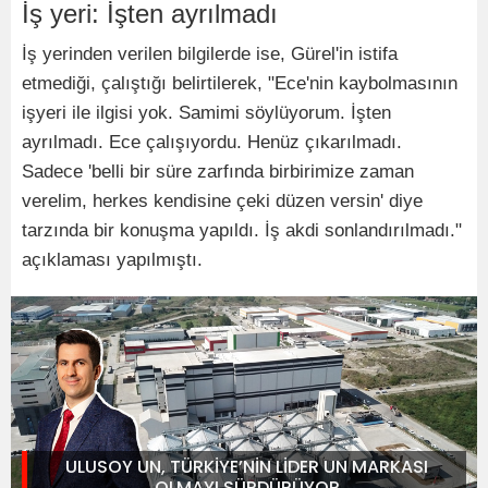
İş yeri: İşten ayrılmadı
İş yerinden verilen bilgilerde ise, Gürel'in istifa
etmediği, çalıştığı belirtilerek, "Ece'nin kaybolmasının
işyeri ile ilgisi yok. Samimi söylüyorum. İşten
ayrılmadı. Ece çalışıyordu. Henüz çıkarılmadı.
Sadece 'belli bir süre zarfında birbirimize zaman
verelim, herkes kendisine çeki düzen versin' diye
tarzında bir konuşma yapıldı. İş akdi sonlandırılmadı."
açıklaması yapılmıştı.
ULUSOY UN, TÜRKİYE’NİN LİDER UN MARKASI
OLMAYI SÜRDÜRÜYOR