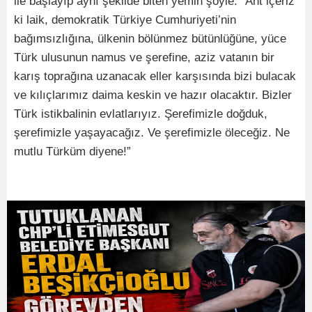
ile başlayıp aynı şekilde biten yemin şöyle: “Ant içeriz
ki laik, demokratik Türkiye Cumhuriyeti’nin
bağımsızlığına, ülkenin bölünmez bütünlüğüne, yüce
Türk ulusunun namus ve şerefine, aziz vatanın bir
karış toprağına uzanacak eller karşısında bizi bulacak
ve kılıçlarımız daima keskin ve hazır olacaktır. Bizler
Türk istikbalinin evlatlarıyız. Şerefimizle doğduk,
şerefimizle yaşayacağız. Ve şerefimizle öleceğiz. Ne
mutlu Türküm diyene!”