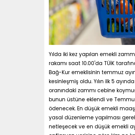
Yılda iki kez yapılan emekli zamm
rakamı saat 10.00'da TÜİK tarafın
Bağ-Kur emeklisinin temmuz ayı
kesinleşmiş oldu. Yılın ilk 5 ayınd
oranındaki zammı cebine koymuş 
bunun üstüne eklendi ve Temmuz
ödenecek. En düşük emekli maaşı 
yasal düzenleme yapılması gere
netleşecek ve en düşük emekli ay