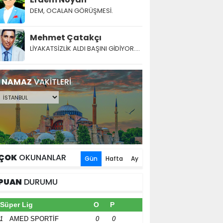
DEM, OCALAN GÖRÜŞMESİ.
Mehmet Çatakçı
LİYAKATSİZLİK ALDI BAŞINI GİDİYOR....
NAMAZ
VAKİTLERİ
ÇOK
OKUNANLAR
Gün
Hafta
Ay
PUAN
DURUMU
Süper Lig
O
P
1
AMED SPORTİF
0
0