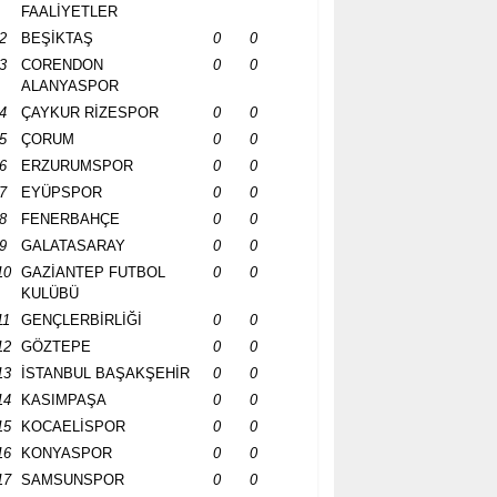
FAALİYETLER
2
BEŞİKTAŞ
0
0
3
CORENDON
0
0
ALANYASPOR
4
ÇAYKUR RİZESPOR
0
0
5
ÇORUM
0
0
6
ERZURUMSPOR
0
0
7
EYÜPSPOR
0
0
8
FENERBAHÇE
0
0
9
GALATASARAY
0
0
10
GAZİANTEP FUTBOL
0
0
KULÜBÜ
11
GENÇLERBİRLİĞİ
0
0
12
GÖZTEPE
0
0
13
İSTANBUL BAŞAKŞEHİR
0
0
14
KASIMPAŞA
0
0
15
KOCAELİSPOR
0
0
16
KONYASPOR
0
0
17
SAMSUNSPOR
0
0