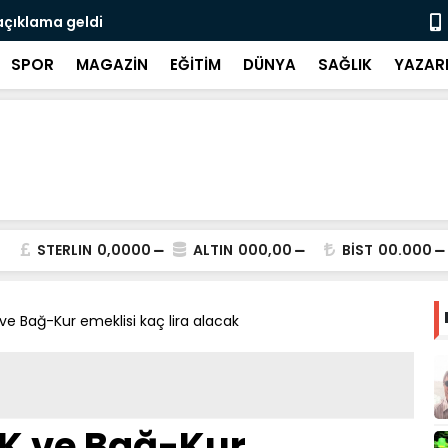
açıklama geldi
3 CHP'li be
SPOR
MAGAZİN
EĞİTİM
DÜNYA
SAĞLIK
YAZAR
STERLIN
0,0000
ALTIN
000,00
BİST
00.000
 Bağ-Kur emeklisi kaç lira alacak
K ve Bağ-Kur