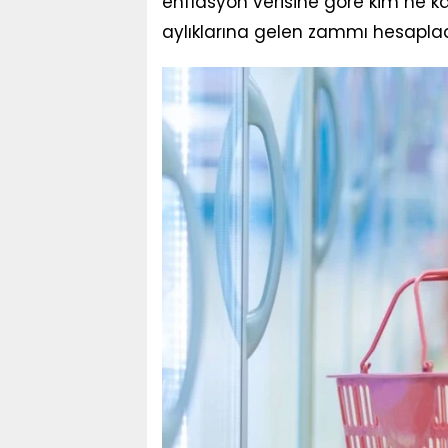
enflasyon verisine göre kim ne ka
aylıklarına gelen zammı hesaplad