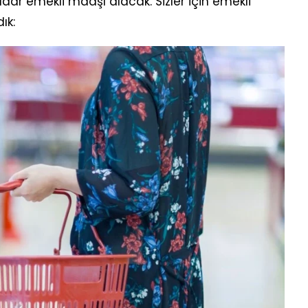
dar emekli maaşı alacak. Sizler için emekli
ık: