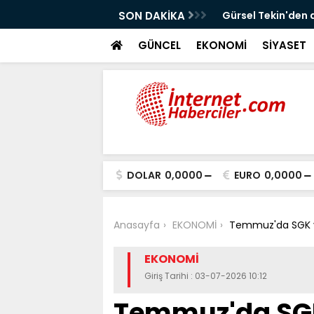
!
SON DAKİKA
Gürsel Tekin'den 
GÜNCEL
EKONOMİ
SİYASET
DOLAR
0,0000
EURO
0,0000
Anasayfa
EKONOMİ
Temmuz'da SGK ve
EKONOMİ
Giriş Tarihi : 03-07-2026 10:12
Temmuz'da SG