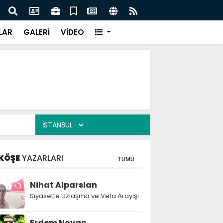
lediye başkanı daha AK Parti'ye katıldı:
Atak
LAR
GALERİ
VİDEO
KÖŞE
YAZARLARI
TÜMÜ
Nihat Alparslan
Siyasette Uzlaşma ve Vefa Arayışı
Erdem Noyan