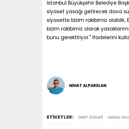
İstanbul Büyükşehir Belediye Başk
siyaset yasağı getirecek dava sür
siyasette bizim rakibimiz olabilir, 
bizim rakibimiz olarak yasaklanm
bunu gerektiriyor." ifadelerini kull
NİHAT ALPARSLAN
ETİKETLER:
ÜMIT ÖZDAĞ
KEMAL KI