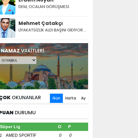
DEM, OCALAN GÖRÜŞMESİ.
Mehmet Çatakçı
LİYAKATSİZLİK ALDI BAŞINI GİDİYOR....
NAMAZ
VAKİTLERİ
ÇOK
OKUNANLAR
Gün
Hafta
Ay
PUAN
DURUMU
Süper Lig
O
P
1
AMED SPORTİF
0
0