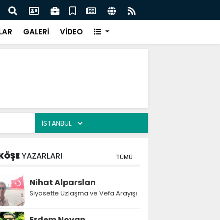
lediye başkanı daha AK Parti'ye katıldı:
Atak
LAR
GALERİ
VİDEO
KÖŞE
YAZARLARI
TÜMÜ
Nihat Alparslan
Siyasette Uzlaşma ve Vefa Arayışı
Erdem Noyan